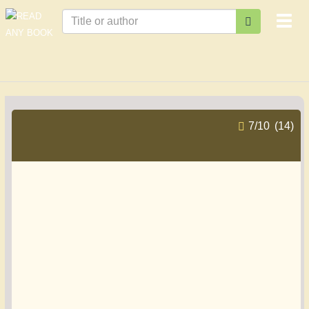
Togg
navi
7
/
10
(14)